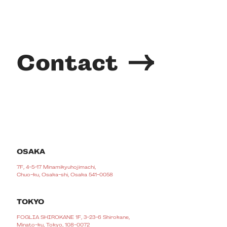
Contact
OSAKA
7F, 4-5-17 Minamikyuhojimachi,
Chuo-ku, Osaka-shi, Osaka 541-0058
TOKYO
FOGLIA SHIROKANE 1F, 3-23-6 Shirokane,
Minato-ku, Tokyo, 108-0072